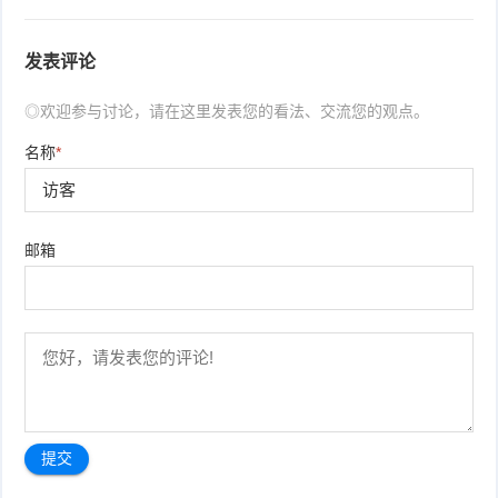
发表评论
◎欢迎参与讨论，请在这里发表您的看法、交流您的观点。
名称
*
邮箱