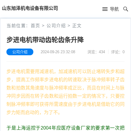
首
山东旭泽机电设备有限公司
导航
页
首
当前位置：
首页
>
公司介绍
>
正文
页
公
步进电机带动齿轮齿条升降
司
公司介绍
2024-09-26 23:32:08
浏览：434
评论：0
介
步进电机需要用减速机，加减速机可以防止堵转失步和超
绍
步，提高工作频率步进电机的转速取决于脉冲频率转子齿
数和拍数其角速度与脉冲频率成正比，而且在时间上与脉
冲同步因而在转子齿数和运行拍数一定的情况下，只要控
制脉冲频率即可获得所需速度由于步进电机是借助它的同
步力矩而启动的，为了不。
于是上海运控于2004年应医疗设备厂家的要求第一次把