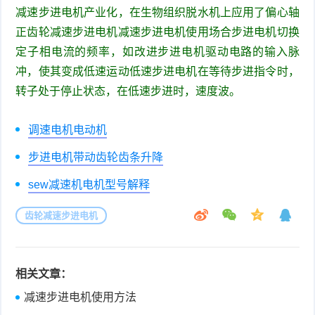
减速步进电机产业化，在生物组织脱水机上应用了偏心轴
正齿轮减速步进电机减速步进电机使用场合步进电机切换
定子相电流的频率，如改进步进电机驱动电路的输入脉
冲，使其变成低速运动低速步进电机在等待步进指令时，
转子处于停止状态，在低速步进时，速度波。
调速电机电动机
步进电机带动齿轮齿条升降
sew减速机电机型号解释
齿轮减速步进电机
相关文章：
减速步进电机使用方法